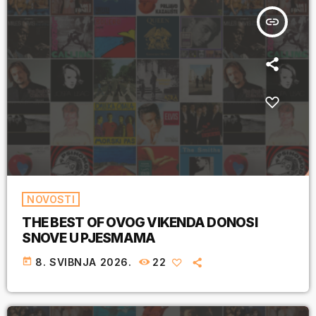
insert_link
NOVOSTI
THE BEST OF OVOG VIKENDA DONOSI
SNOVE U PJESMAMA
today
8. SVIBNJA 2026.
22