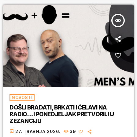
insert_link
NOVOSTI
DOŠLI BRADATI, BRKATI I ĆELAVI NA
RADIO… I PONEDJELJAK PRETVORILI U
ZEZANCIJU
today
27. TRAVNJA 2026.
39