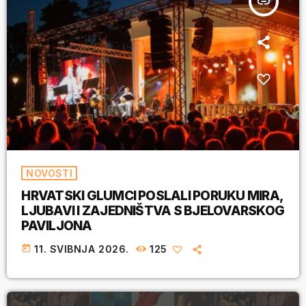
insert_link
NOVOSTI
HRVATSKI GLUMCI POSLALI PORUKU MIRA,
LJUBAVI I ZAJEDNIŠTVA S BJELOVARSKOG
PAVILJONA
today
11. SVIBNJA 2026.
125