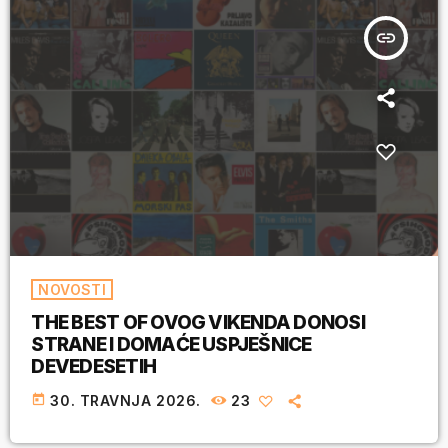
insert_link
NOVOSTI
THE BEST OF OVOG VIKENDA DONOSI
STRANE I DOMAĆE USPJEŠNICE
DEVEDESETIH
today
30. TRAVNJA 2026.
23