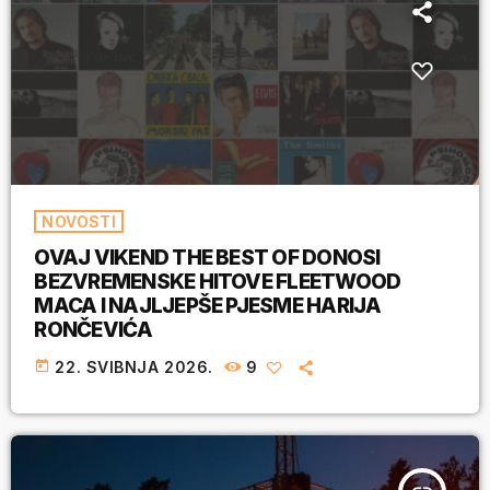
NOVOSTI
OVAJ VIKEND THE BEST OF DONOSI
BEZVREMENSKE HITOVE FLEETWOOD
MACA I NAJLJEPŠE PJESME HARIJA
RONČEVIĆA
today
22. SVIBNJA 2026.
9