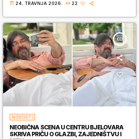
today
24. TRAVNJA 2026.
22
insert_link
NOVOSTI
NEOBIČNA SCENA U CENTRU BJELOVARA
SKRIVA PRIČU O GLAZBI, ZAJEDNIŠTVU I