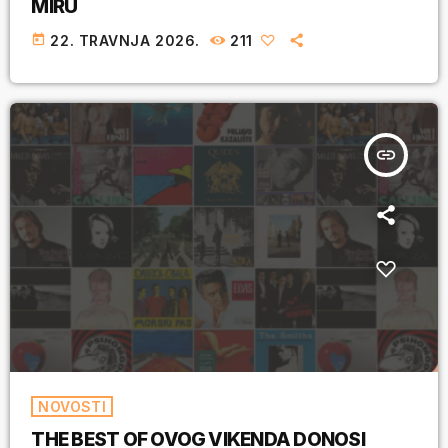
MIRU
today
22. TRAVNJA 2026.
211
insert_link
NOVOSTI
THE BEST OF OVOG VIKENDA DONOSI