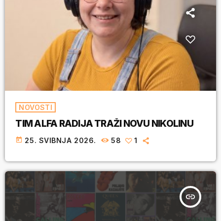
NOVOSTI
TIM ALFA RADIJA TRAŽI NOVU NIKOLINU
today
25. SVIBNJA 2026.
58
1
insert_link