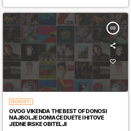
insert_link
NOVOSTI
OVOG VIKENDA THE BEST OF DONOSI
NAJBOLJE DOMAĆE DUETE I HITOVE
JEDNE IRSKE OBITELJI