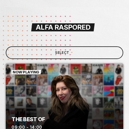
ALFA RASPORED
arrow_drop_down
SELECT
NOW PLAYING
THE BEST OF
09:00 - 14:00