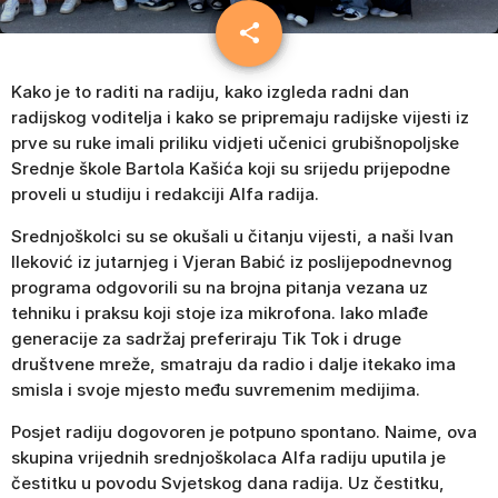
share
email
5
Kako je to raditi na radiju, kako izgleda radni dan
radijskog voditelja i kako se pripremaju radijske vijesti iz
prve su ruke imali priliku vidjeti učenici grubišnopoljske
Srednje škole Bartola Kašića koji su srijedu prijepodne
proveli u studiju i redakciji Alfa radija.
Srednjoškolci su se okušali u čitanju vijesti, a naši Ivan
Ileković iz jutarnjeg i Vjeran Babić iz poslijepodnevnog
programa odgovorili su na brojna pitanja vezana uz
tehniku i praksu koji stoje iza mikrofona. Iako mlađe
generacije za sadržaj preferiraju Tik Tok i druge
društvene mreže, smatraju da radio i dalje itekako ima
smisla i svoje mjesto među suvremenim medijima.
Posjet radiju dogovoren je potpuno spontano. Naime, ova
skupina vrijednih srednjoškolaca Alfa radiju uputila je
čestitku u povodu Svjetskog dana radija. Uz čestitku,