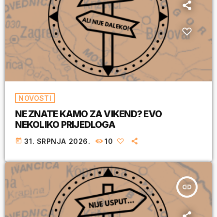
NOVOSTI
NE ZNATE KAMO ZA VIKEND? EVO
NEKOLIKO PRIJEDLOGA
today
31. SRPNJA 2026.
10
insert_link