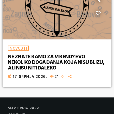
NOVOSTI
NE ZNATE KAMO ZA VIKEND? EVO
NEKOLIKO DOGAĐANJA KOJA NISU BLIZU,
ALI NISU NITI DALEKO
today
17. SRPNJA 2026.
21
ALFA RADIO 2022