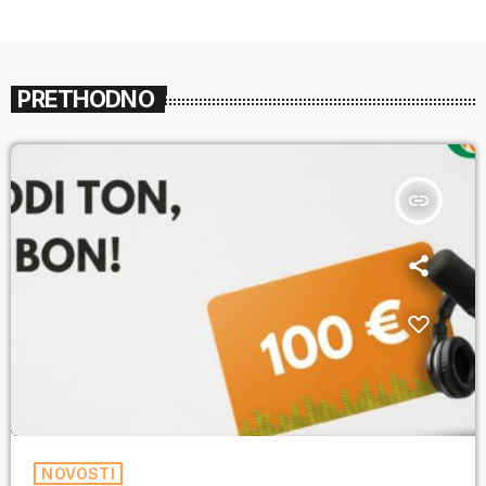
PRETHODNO
insert_link
NOVOSTI