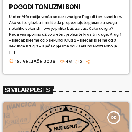
POGODI TON UZMI BON!
U eter Alfa radija vraća se darovna igra Pogodi ton, uzmi bon.
Ako volite glazbu i mislite da prepoznajete pjesme u svega
nekoliko sekundi – ovo je prilika baš za vas. Kako se igra?
Kada vas spojimo uživo u eter, prolazite kroz tri kruga: Krug 1
– isječak pjesme od 5 sekundi Krug 2 – isječak pjesme od 3
sekunde Krug 3 – isječak pjesme od 2 sekunde Potrebno je
[…]
today
18. VELJAČE 2026.
46
2
SIMILAR POSTS
insert_link