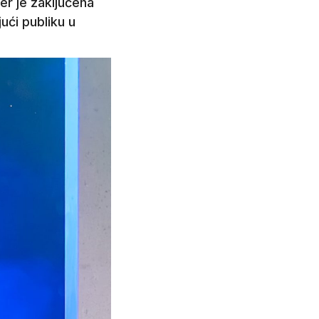
er je zaključena
jući publiku u