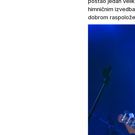
postao jedan velik
himničnim izvedbama
dobrom raspoložen