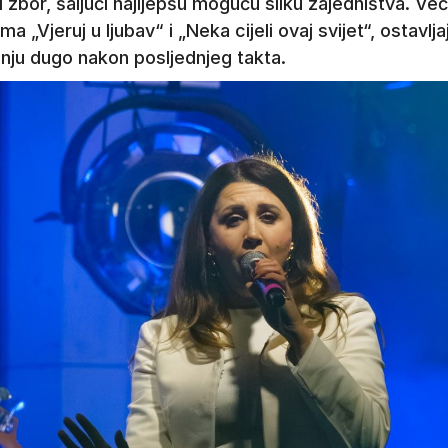
i zbor, šaljući najljepšu moguću sliku zajedništva. Več
 „Vjeruj u ljubav“ i „Neka cijeli ovaj svijet“, ostavlja
ju dugo nakon posljednjeg takta.