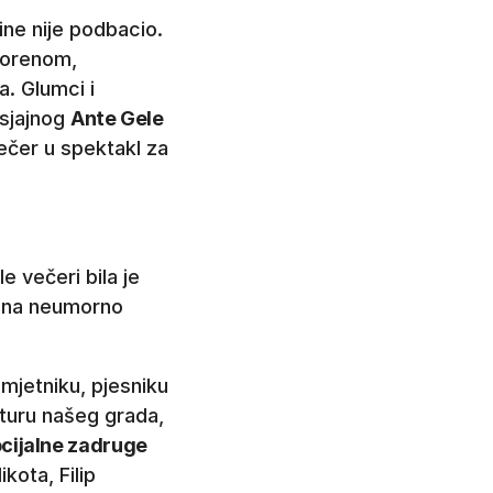
ine nije podbacio.
tvorenom,
a. Glumci i
 sjajnog
Ante Gele
večer u spektakl za
e večeri bila je
ljona neumorno
jetniku, pjesniku
lturu našeg grada,
cijalne zadruge
kota, Filip