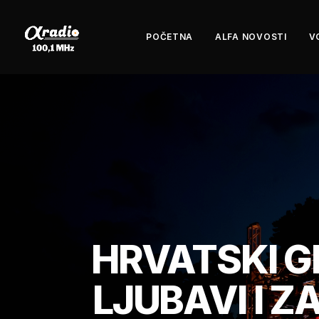
POČETNA
ALFA NOVOSTI
V
HRVATSKI G
LJUBAVI I 