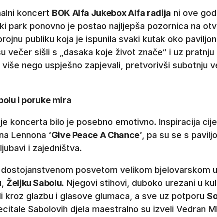
nalni koncert
BOK Alfa Jukebox Alfa radija
ni ove god
ski park ponovno je postao najljepša pozornica na o
ojnu publiku koja je ispunila svaki kutak oko paviljon
u večer sišli s „dasaka koje život znače“ i uz pratnju
 više nego uspješno zapjevali, pretvorivši subotnju 
bolu i poruke mira
e koncerta bilo je posebno emotivno. Inspiracija cijel
hna Lennona
‘Give Peace A Chance’
, pa su se s pavi
ljubavi i zajedništva.
 dostojanstvenom posvetom velikom bjelovarskom um
u,
Željku Sabolu
. Njegovi stihovi, duboko urezani u ku
li kroz glazbu i glasove glumaca, a sve uz potporu
So
ecitale Sabolovih djela maestralno su izveli Vedran Mli