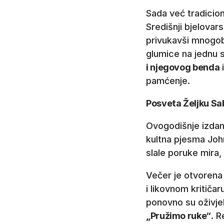
Sada već tradicio
Središnji bjelovar
privukavši mnogobr
glumice na jednu s
i njegovog benda
i
pamćenje.
Posveta Željku Sa
Ovogodišnje izdanj
kultna pjesma Jo
slale poruke mira, 
Večer je otvorena
i likovnom kritičar
ponovno su oživje
„Pružimo ruke“
. R