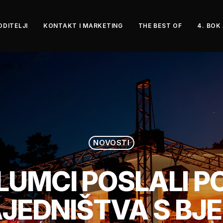
ODITELJI
KONTAKT I MARKETING
THE BEST OF
4. BOK
NOVOSTI
LUMCI POSLALI P
ZAJEDNIŠTVA S B