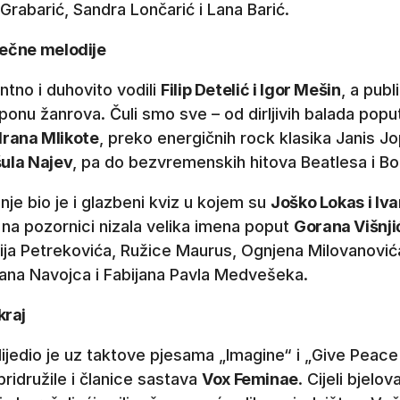
rabarić, Sandra Lončarić i Lana Barić.
 vječne melodije
tno i duhovito vodili
Filip Detelić i Igor Mešin
, a publ
onu žanrova. Čuli smo sve – od dirljivih balada poput
rana Mlikote
, preko energičnih rock klasika Janis Jop
ula Najev
, pa do bezvremenskih hitova Beatlesa i Bo
e bio je i glazbeni kviz u kojem su
Joško Lokas i Iva
 na pozornici nizala velika imena poput
Gorana Višnji
ija Petrekovića, Ružice Maurus, Ognjena Milovanovića
rana Navojca i Fabijana Pavla Medvešeka.
kraj
lijedio je uz taktove pjesama „Imagine“ i „Give Peac
ridružile i članice sastava
Vox Feminae
. Cijeli bjelo