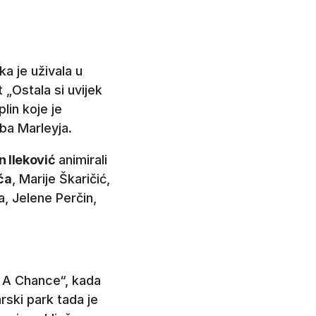
ika je uživala u
 „Ostala si uvijek
lin koje je
ba Marleyja.
n Ileković
animirali
ća
, Marije Škaričić,
, Jelene Perčin,
e A Chance“, kada
varski park tada je