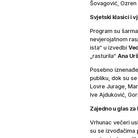
Šovagović, Ozren G
Svjetski klasici i
Program su šarman
nevjerojatnom rasp
ista“ u izvedbi
Ved
„rasturila“
Ana Urš
Posebno iznenađenj
publiku, dok su se
Lovre Jurage, Mar
Ive Ajduković, Go
Zajedno u glas za 
Vrhunac večeri us
su se izvođačima p