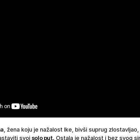
na
, žena koju je nažalost Ike, bivši suprug zlostavljao
astaviti svoj
solo put
. Ostala je nažalost i bez svog si