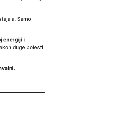
stajala. Samo
j energiji
i
nakon duge bolesti
hvalni
.