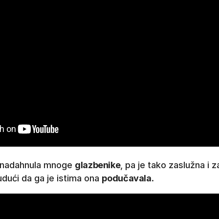
je nadahnula mnoge
glazbenike
, pa je tako zaslužna i 
udući da ga je istima ona
podučavala
.