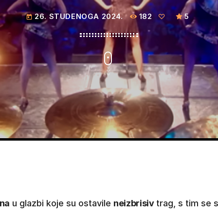
26. STUDENOGA 2024.
182
5
today
ena
u glazbi koje su ostavile
neizbrisiv
trag, s tim se