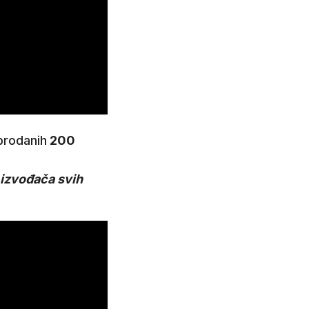
 prodanih
200
 izvođača svih