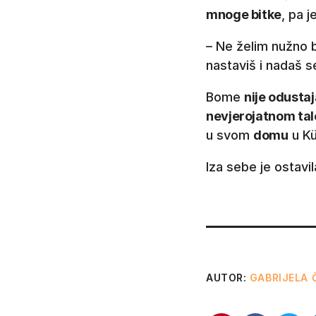
mnoge bitke
, pa j
– Ne želim nužno b
nastaviš i nadaš s
Bome
nije odustaj
nevjerojatnom tal
u svom
domu
u Kü
Iza sebe je ostavi
AUTOR:
GABRIJELA 