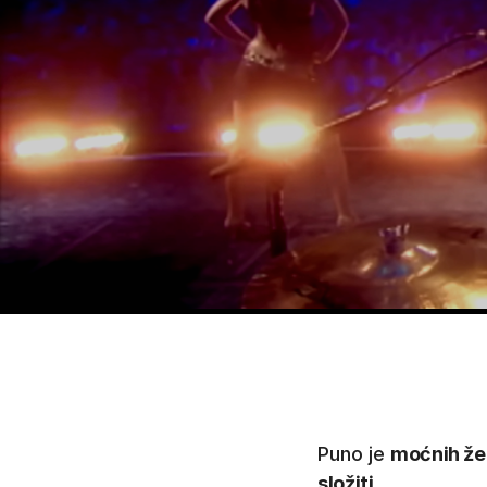
Puno je
moćnih ž
složiti
.