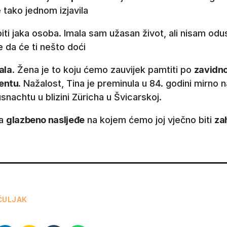
e tako jednom izjavila
iti jaka osoba. Imala sam užasan život, ali nisam odu
e da će ti nešto doći
ala
. Žena je to koju ćemo zauvijek pamtiti po
zavidno
entu.
Nažalost, Tina je preminula u 84. godini mirno 
snachtu u blizini Züricha u Švicarskoj.
la
glazbeno nasljeđe
na kojem ćemo joj vječno biti
za
ČULJAK