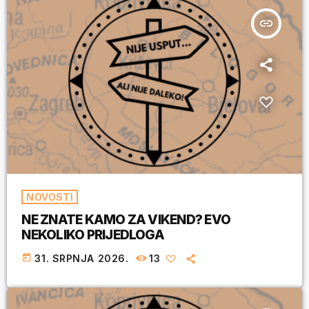
insert_link
NOVOSTI
NE ZNATE KAMO ZA VIKEND? EVO
NEKOLIKO PRIJEDLOGA
today
31. SRPNJA 2026.
13