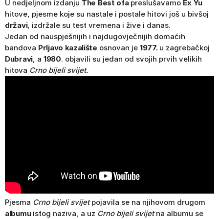
U nedjeljnom izdanju
The Best ofa
preslušavamo
Ex Yu
hitove, pjesme koje su nastale i postale hitovi još u bivšoj
državi
, izdržale su test vremena i žive i danas.
Jedan od nauspješnijih i najdugovječnijih domaćih
bandova
Prljavo kazalište
osnovan je
1977.
u zagrebačkoj
Dubravi
, a
1980
. objavili su jedan od svojih prvih velikih
hitova
Crno bijeli svijet.
Pjesma
Crno bijeli svijet
pojavila se na njihovom drugom
albumu
istog naziva, a uz
Crno bijeli svijet
na albumu se