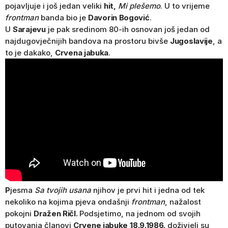
pojavljuje i još jedan veliki
hit,
Mi plešemo
. U to vrijeme
frontman
banda bio je
Davorin Bogović
.
U
Sarajevu
je pak sredinom 80-ih osnovan još jedan od
najdugovječnijih bandova na prostoru bivše
Jugoslavije
, a
to je dakako,
Crvena jabuka
.
P
jesma
Sa tvojih usana
njihov je prvi hit i jedna od tek
nekoliko na kojima pjeva ondašnji
frontman
, nažalost
pokojni
Dražen Ričl.
Podsjetimo, na jednom od svojih
putovanja članovi
Crvene jabuke
18.9.1986.
doživjeli su