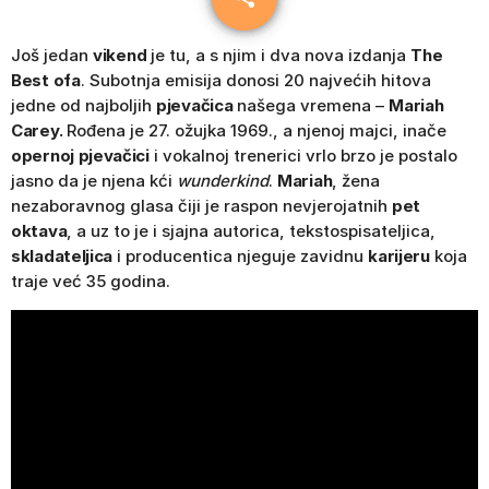
Još jedan
vikend
je tu, a s njim i dva nova izdanja
The
Best ofa
. Subotnja emisija donosi 20 najvećih hitova
jedne od najboljih
pjevačica
našega vremena –
Mariah
Carey.
Rođena je 27. ožujka 1969., a njenoj majci, inače
opernoj pjevačici
i vokalnoj trenerici vrlo brzo je postalo
jasno da je njena kći
wunderkind
.
Mariah
, žena
nezaboravnog glasa čiji je raspon nevjerojatnih
pet
oktava
, a uz to je i sjajna autorica, tekstospisateljica,
skladateljica
i producentica njeguje zavidnu
karijeru
koja
traje već 35 godina.