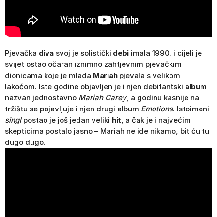
Pjevačka
diva
svoj je solistički
debi
imala 1990. i cijeli je
svijet ostao očaran iznimno zahtjevnim pjevačkim
dionicama koje je mlada
Mariah
pjevala s velikom
lakoćom. Iste godine objavljen je i njen debitantski
album
nazvan jednostavno
Mariah Carey
, a godinu kasnije na
tržištu se pojavljuje i njen drugi album
Emotions
. Istoimeni
singl
postao je još jedan veliki
hit
, a čak je i najvećim
skepticima postalo jasno – Mariah ne ide nikamo, bit ću tu
dugo dugo.