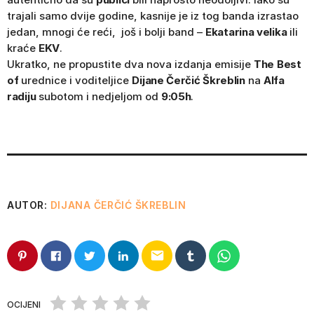
trajali samo dvije godine, kasnije je iz tog banda izrastao
jedan, mnogi će reći, još i bolji band –
Ekatarina velika
ili
kraće
EKV
.
Ukratko, ne propustite dva nova izdanja emisije
The Best
of
urednice i voditeljice
Dijane Čerčić Škreblin
na
Alfa
radiju
subotom i nedjeljom od
9:05h
.
AUTOR:
DIJANA ČERČIĆ ŠKREBLIN
email
OCIJENI