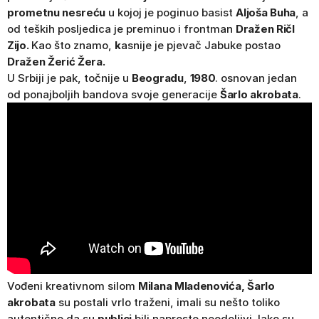
prometnu nesreću
u kojoj je poginuo basist
Aljoša Buha
, a
od teških posljedica je preminuo i frontman
Dražen Ričl
Zijo.
Kao što znamo,
k
asnije je pjevač Jabuke postao
Dražen Žerić Žera.
U Srbiji je pak, točnije u
Beogradu
,
1980
. osnovan jedan
od ponajboljih bandova svoje generacije
Šarlo akrobata
.
Vođeni kreativnom silom
Milana Mladenovića,
Šarlo
akrobata
su postali vrlo traženi, imali su nešto toliko
autentično da su
publici
bili naprosto neodoljivi. Iako su