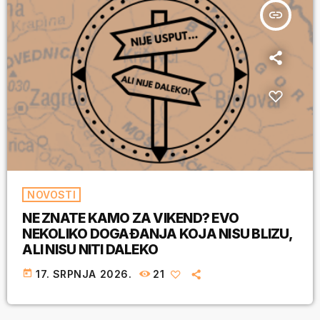
insert_link
NOVOSTI
NE ZNATE KAMO ZA VIKEND? EVO
NEKOLIKO DOGAĐANJA KOJA NISU BLIZU,
ALI NISU NITI DALEKO
today
17. SRPNJA 2026.
21