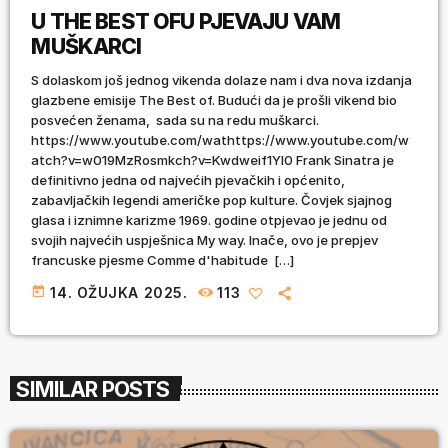
U THE BEST OFU PJEVAJU VAM
MUŠKARCI
S dolaskom još jednog vikenda dolaze nam i dva nova izdanja
glazbene emisije The Best of. Budući da je prošli vikend bio
posvećen ženama, sada su na redu muškarci.
https://www.youtube.com/wathttps://www.youtube.com/w
atch?v=w019MzRosmkch?v=Kwdweif1YI0 Frank Sinatra je
definitivno jedna od najvećih pjevačkih i općenito,
zabavljačkih legendi američke pop kulture. Čovjek sjajnog
glasa i iznimne karizme 1969. godine otpjevao je jednu od
svojih najvećih uspješnica My way. Inače, ovo je prepjev
francuske pjesme Comme d'habitude […]
today
14. OŽUJKA 2025.
113
SIMILAR POSTS