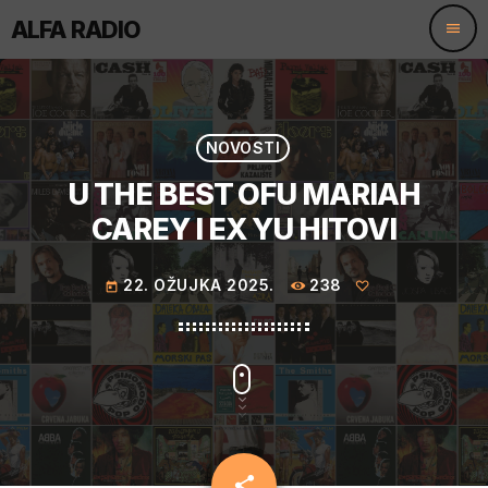
ALFA RADIO
menu
NOVOSTI
U THE BEST OFU MARIAH
CAREY I EX YU HITOVI
22. OŽUJKA 2025.
238
today
share
email