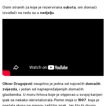
Osim stranih za koje je rezervirana
subota
, oni domaći
izvođači na redu su u
nedjelju
.
Oliver Dragojević
neupitno je jedna od najvećih
domaćih
zvijezda
, i jedan od najneprežaljenijih domaćih
glazbenika. U moru hitova koje je otpjevao u svojoj karijeri
ipak se nekako iskristalizirala
Pismo moja
iz
1997
. koja je
postala skoro pa njegov zaštitni znak. Jer što bi drugo