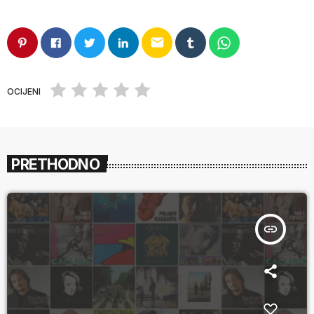
email
OCIJENI
PRETHODNO
insert_link