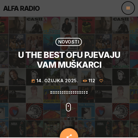
ALFA RADIO
menu
NOVOSTI
U THE BEST OFU PJEVAJU
VAM MUŠKARCI
14. OŽUJKA 2025.
112
today
share
email