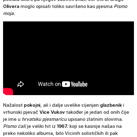
Olivera
moglo opisati toliko savršeno kao pjesma
Pismo
moja.
Nažalost
pokojni
, ali i dalje uvelike cijenjen
glazbenik
i
vrhunski pjevač
Vice Vukov
također je jedan od onih čije
je ime u
hrvatsku pjesmaricu
upisano zlatnim slovima.
Pismo ćali
je veliki hit iz
1967.
koji se kasnije našao na
preko nekoliko albuma, bilo Vicinih solističkih ili pak