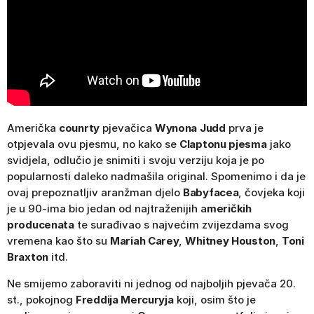
Američka
counrty
pjevačica
Wynona Judd
prva je
otpjevala ovu pjesmu, no kako se
Claptonu pjesma
jako
svidjela, odlučio je snimiti i svoju verziju koja je po
popularnosti daleko nadmašila original. Spomenimo i da je
ovaj prepoznatljiv aranžman djelo
Babyfacea
, čovjeka koji
je u 90-ima bio jedan od najtraženijih a
meričkih
producenata
te surađivao s najvećim zvijezdama svog
vremena kao što su
Mariah Carey
,
Whitney Houston
,
Toni
Braxton
itd.
Ne smijemo zaboraviti ni jednog od najboljih pjevača 20.
st., pokojnog
Freddija Mercuryja
koji, osim što je