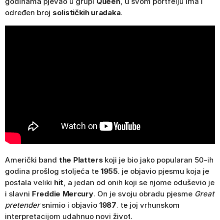
godinama pjevao u grupi
Queen
, u svom portfelju ima i
određen broj
solističkih uradaka
.
Američki band
the Platters
koji je bio jako popularan 50-ih
godina prošlog stoljeća te
1955
. je objavio pjesmu koja je
postala veliki
hit
, a jedan od onih koji se njome oduševio je
i slavni
Freddie Mercury
. On je svoju obradu pjesme
Great
pretender
snimio i objavio
1987
. te joj vrhunskom
interpretacijom udahnuo novi život.