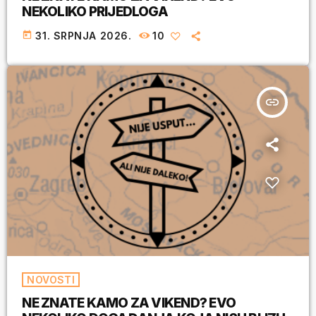
NEKOLIKO PRIJEDLOGA
today
31. SRPNJA 2026.
10
insert_link
NOVOSTI
NE ZNATE KAMO ZA VIKEND? EVO