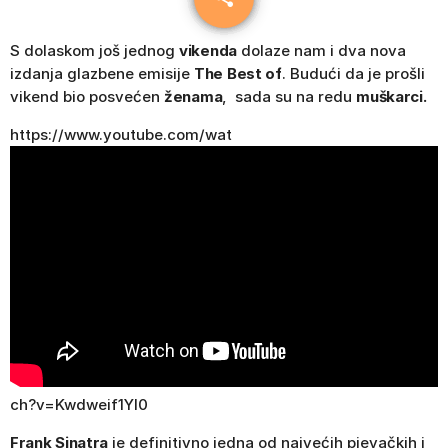
S dolaskom još jednog
vikenda
dolaze nam i dva nova
izdanja glazbene emisije
The Best of
. Budući da je prošli
vikend bio posvećen
ženama
, sada su na redu
muškarci.
https://www.youtube.com/wat
ch?v=Kwdweif1YI0
Frank Sinatra
je definitivno jedna od najvećih pjevačkih i