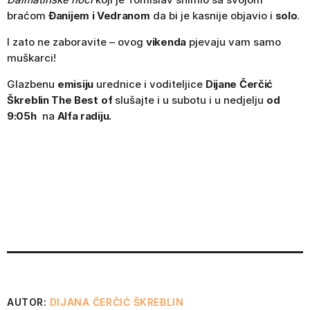
braćom
Đanijem i Vedranom
da bi je kasnije objavio i
solo
.
I zato ne zaboravite – ovog
vikenda
pjevaju vam samo
muškarci!
Glazbenu
emisiju
urednice i voditeljice
Dijane Čerčić
Škreblin The Best
of
slušajte i u subotu i u nedjelju
od
9:05h
na
Alfa radiju.
AUTOR:
DIJANA ČERČIĆ ŠKREBLIN