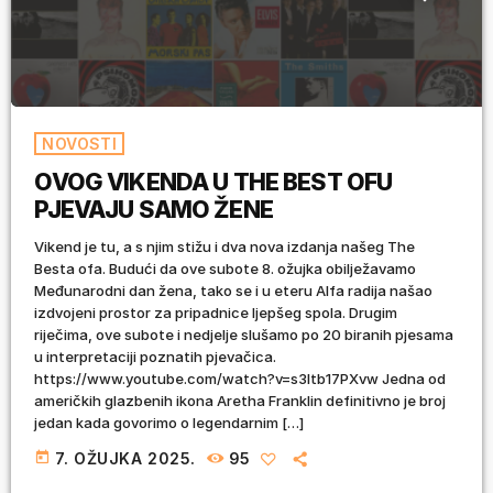
NOVOSTI
OVOG VIKENDA U THE BEST OFU
PJEVAJU SAMO ŽENE
Vikend je tu, a s njim stižu i dva nova izdanja našeg The
Besta ofa. Budući da ove subote 8. ožujka obilježavamo
Međunarodni dan žena, tako se i u eteru Alfa radija našao
izdvojeni prostor za pripadnice ljepšeg spola. Drugim
riječima, ove subote i nedjelje slušamo po 20 biranih pjesama
u interpretaciji poznatih pjevačica.
https://www.youtube.com/watch?v=s3Itb17PXvw Jedna od
američkih glazbenih ikona Aretha Franklin definitivno je broj
jedan kada govorimo o legendarnim […]
today
7. OŽUJKA 2025.
95