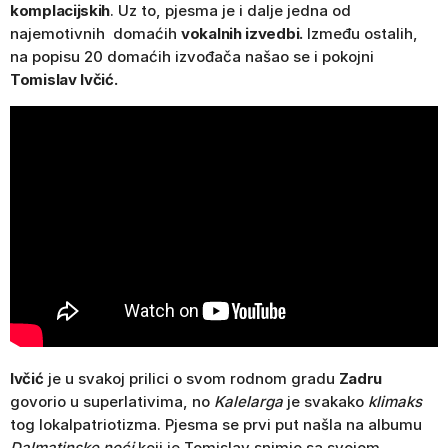
komplacijskih
. Uz to, pjesma je i dalje jedna od
najemotivnih domaćih
vokalnih izvedbi.
Između ostalih,
na popisu 20 domaćih izvođača našao se i pokojni
Tomislav Ivčić.
Ivčić
je u svakoj prilici o svom rodnom gradu
Zadru
govorio u superlativima, no
Kalelarga
je svakako
klimaks
tog lokalpatriotizma. Pjesma se prvi put našla na albumu
Dalmatinske noći
koji je Tomislav snimio sa svojom