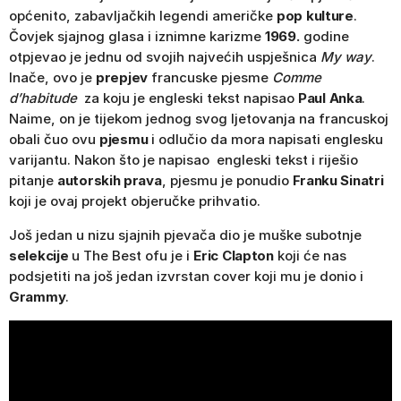
općenito, zabavljačkih legendi američke
pop kulture
.
Čovjek sjajnog glasa i iznimne karizme
1969.
godine
otpjevao je jednu od svojih najvećih uspješnica
My way
.
Inače, ovo je
prepjev
francuske pjesme
Comme
d’habitude
za koju je engleski tekst napisao
Paul Anka
.
Naime, on je tijekom jednog svog ljetovanja na francuskoj
obali čuo ovu
pjesmu
i odlučio da mora napisati englesku
varijantu. Nakon što je napisao engleski tekst i riješio
pitanje
autorskih prava
, pjesmu je ponudio
Franku Sinatri
koji je ovaj projekt objeručke prihvatio.
Još jedan u nizu sjajnih pjevača dio je muške subotnje
selekcije
u The Best ofu je i
Eric Clapton
koji će nas
podsjetiti na još jedan izvrstan cover koji mu je donio i
Grammy
.