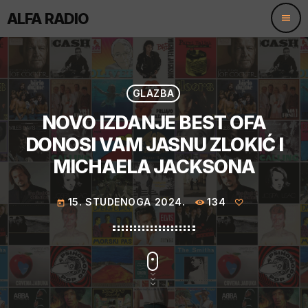
ALFA RADIO
menu
GLAZBA
NOVO IZDANJE BEST OFA
DONOSI VAM JASNU ZLOKIĆ I
MICHAELA JACKSONA
15. STUDENOGA 2024.
134
today