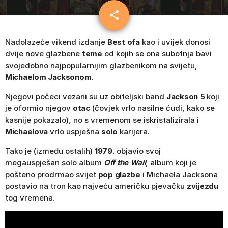
share
email
Nadolazeće vikend izdanje
Best ofa
kao i uvijek donosi
dvije nove glazbene
teme
od kojih se ona subotnja bavi
svojedobno najpopularnijim glazbenikom na svijetu,
Michaelom Jacksonom.
Njegovi počeci vezani su uz obiteljski band
Jackson 5
koji
je oformio njegov
otac
(čovjek vrlo nasilne ćudi, kako se
kasnije pokazalo), no s vremenom se iskristalizirala i
Michaelova
vrlo uspješna
solo
karijera.
Tako je (između ostalih)
1979.
objavio svoj
megauspješan solo album
Off the Wall
, album koji je
pošteno prodrmao svijet
pop glazbe
i Michaela Jacksona
postavio na tron kao najveću američku pjevačku
zvijezdu
tog vremena.