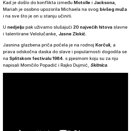
Kad je došlo do konflikta između
Motolle
i
Jacksona
,
Mariah je osobno upozorila Michaela na svog
bivšeg muža
i na sve što je on u stanju učiniti.
U
nedjelju
pak uživamo slušajući
20 najvećih hitova
slavne
i talentirane Velolučanke,
Jasne Zlokić
.
Jasnina glazbena priča počela je na rodnoj
Korčuli
, a
prava odskočna daska do slave i popularnosti dogodila se
na
Splitskom festivalu 1984
. s pjesmom koju su za nju
napisali Momčilo Popadić i Rajko Dujmić,
Skitnica
.