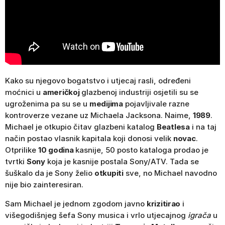
Kako su njegovo bogatstvo i utjecaj rasli, određeni
moćnici u
američkoj
glazbenoj industriji osjetili su se
ugroženima pa su se u
medijima
pojavljivale razne
kontroverze vezane uz Michaela Jacksona. Naime,
1989
.
Michael je otkupio čitav glazbeni katalog
Beatlesa
i na taj
način postao vlasnik kapitala koji donosi velik
novac
.
Otprilike
10 godina
kasnije, 50 posto kataloga prodao je
tvrtki
Sony
koja je kasnije postala Sony/ATV. Tada se
šuškalo da je Sony želio
otkupiti
sve, no Michael navodno
nije bio zainteresiran.
Sam Michael je jednom zgodom javno
krizitirao
i
višegodišnjeg šefa Sony musica i vrlo utjecajnog
igrača
u