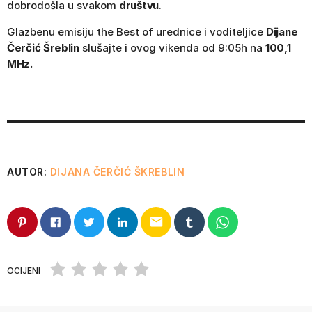
dobrodošla u svakom
društvu
.
Glazbenu emisiju the Best of urednice i voditeljice
Dijane
Čerčić Šreblin
slušajte i ovog vikenda od 9:05h na
100,1
MHz.
AUTOR:
DIJANA ČERČIĆ ŠKREBLIN
email
OCIJENI