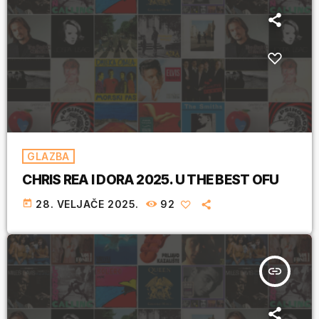
GLAZBA
CHRIS REA I DORA 2025. U THE BEST OFU
today
28. VELJAČE 2025.
92
insert_link