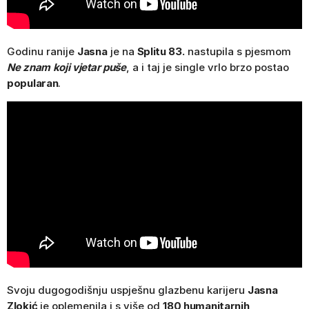
Godinu ranije
Jasna
je na
Splitu 83.
nastupila s pjesmom
Ne znam koji vjetar puše
, a i taj je single vrlo brzo postao
popularan
.
Svoju dugogodišnju uspješnu glazbenu karijeru
Jasna
Zlokić
je oplemenila i s više od
180 humanitarnih