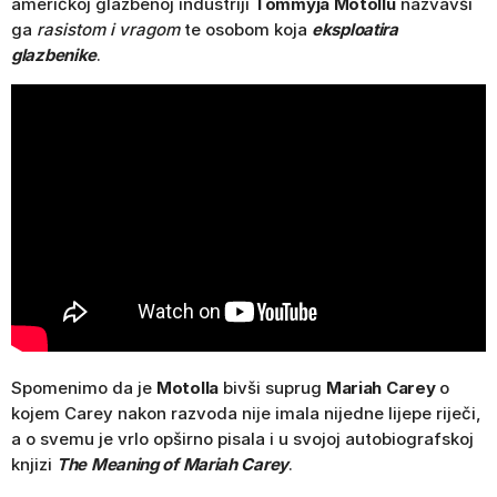
američkoj glazbenoj industriji
Tommyja Motollu
nazvavši
ga
rasistom i vragom
te osobom koja
eksploatira
glazbenike
.
Spomenimo da je
Motolla
bivši suprug
Mariah Carey
o
kojem Carey nakon razvoda nije imala nijedne lijepe riječi,
a o svemu je vrlo opširno pisala i u svojoj autobiografskoj
knjizi
T
he
Meaning of Mariah Carey
.