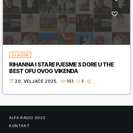
GLAZBA
RIHANNA I STARE PJESME S DORE U THE
BEST OFU OVOG VIKENDA
today
20. VELJAČE 2025.
151
1
ALFA RADIO 2022
KONTAKT