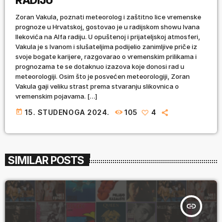
RADIJU
Zoran Vakula, poznati meteorolog i zaštitno lice vremenske
prognoze u Hrvatskoj, gostovao je u radijskom showu Ivana
Ilekovića na Alfa radiju. U opuštenoj i prijateljskoj atmosferi,
Vakula je s Ivanom i slušateljima podijelio zanimljive priče iz
svoje bogate karijere, razgovarao o vremenskim prilikama i
prognozama te se dotaknuo izazova koje donosi rad u
meteorologiji. Osim što je posvećen meteorologiji, Zoran
Vakula gaji veliku strast prema stvaranju slikovnica o
vremenskim pojavama. […]
today
15. STUDENOGA 2024.
105
4
SIMILAR POSTS
insert_link