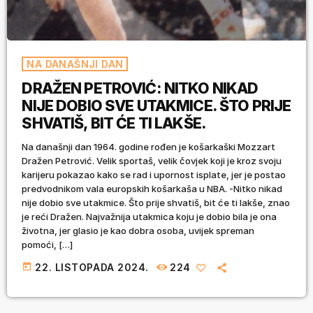
NA DANAŠNJI DAN
DRAŽEN PETROVIĆ: NITKO NIKAD
NIJE DOBIO SVE UTAKMICE. ŠTO PRIJE
SHVATIŠ, BIT ĆE TI LAKŠE.
Na današnji dan 1964. godine rođen je košarkaški Mozzart
Dražen Petrović. Velik sportaš, velik čovjek koji je kroz svoju
karijeru pokazao kako se rad i upornost isplate, jer je postao
predvodnikom vala europskih košarkaša u NBA. -Nitko nikad
nije dobio sve utakmice. Što prije shvatiš, bit će ti lakše, znao
je reći Dražen. Najvažnija utakmica koju je dobio bila je ona
životna, jer glasio je kao dobra osoba, uvijek spreman
pomoći, […]
today
22. LISTOPADA 2024.
224