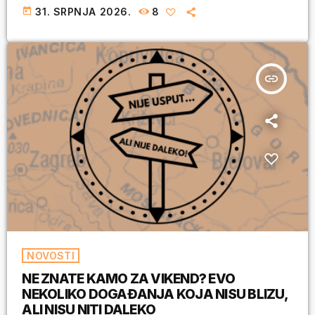
today
31. SRPNJA 2026.
8
insert_link
NOVOSTI
NE ZNATE KAMO ZA VIKEND? EVO
NEKOLIKO DOGAĐANJA KOJA NISU BLIZU,
ALI NISU NITI DALEKO