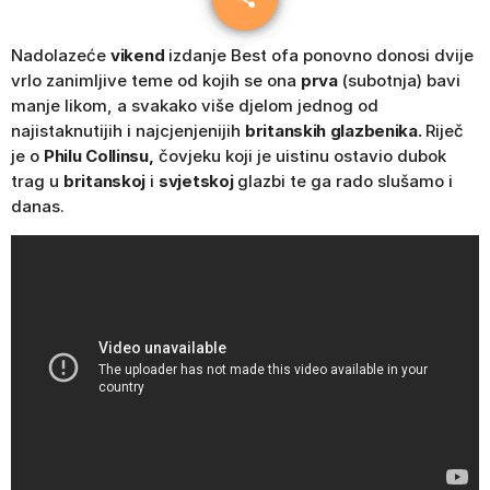
Nadolazeće
vikend
izdanje Best ofa ponovno donosi dvije
vrlo zanimljive teme od kojih se ona
prva
(subotnja) bavi
manje likom, a svakako više djelom jednog od
najistaknutijih i najcjenjenijih
britanskih glazbenika.
Riječ
je o
Philu Collinsu,
čovjeku koji je uistinu ostavio dubok
trag u
britanskoj
i
svjetskoj
glazbi te ga rado slušamo i
danas.