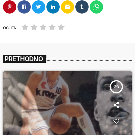
email
OCIJENI
PRETHODNO
insert_link