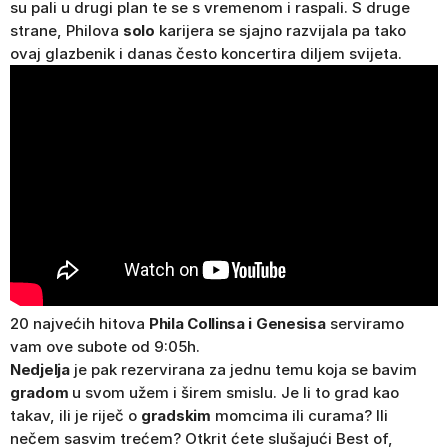
su pali u drugi plan te se s vremenom i raspali. S druge
strane, Philova
solo
karijera se sjajno razvijala pa tako
ovaj glazbenik i danas često koncertira diljem svijeta.
20 najvećih hitova
Phila Collinsa i Genesisa
serviramo
vam ove subote od 9:05h.
Nedjelja
je pak rezervirana za jednu temu koja se bavim
gradom
u svom užem i širem smislu. Je li to grad kao
takav, ili je riječ o
gradskim
momcima ili curama? Ili
nečem sasvim trećem? Otkrit ćete slušajući Best of,