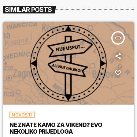
SIMILAR POSTS
insert_link
NOVOSTI
NE ZNATE KAMO ZA VIKEND? EVO
NEKOLIKO PRIJEDLOGA