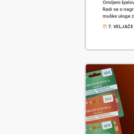
Omiljeni bjelo
Radi se o nagra
muške uloge za
pitanju volja 
7. VELJAČE
today
žiri, ali ovo mi