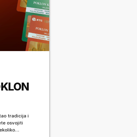
OKLON
ao tradicija i
te osvojiti
ekoliko
ziva i božićnu