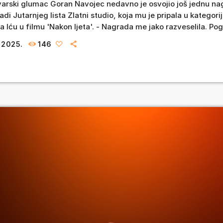
varski glumac Goran Navojec nedavno je osvojio još jednu na
di Jutarnjeg lista Zlatni studio, koja mu je pripala u kategorij
 Iću u filmu 'Nakon ljeta'. - Nagrada me jako razveselila. Pog
naroda, što znači da glasa publika. Naravno da je odlično i kad
 2025.
146
 je još slađe i draže […]