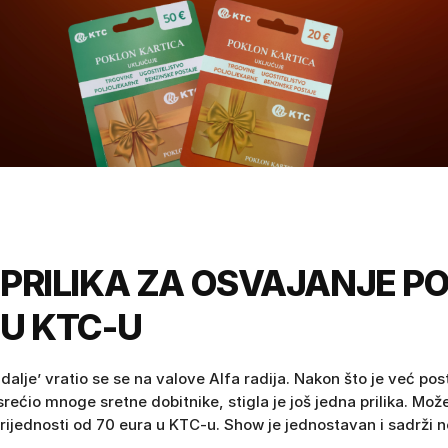
PRILIKA ZA OSVAJANJE P
U KTC-U
dalje’ vratio se se na valove Alfa radija. Nakon što je već post
srećio mnoge sretne dobitnike, stigla je još jedna prilika. Može
rijednosti od 70 eura u KTC-u. Show je jednostavan i sadrži n
obu koja osvaja bon, osobu koja idući put ima pravo prvog po