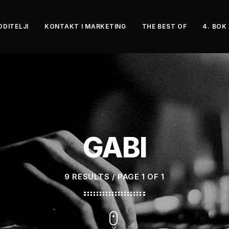
ODITELJI
KONTAKT I MARKETING
THE BEST OF
4. BOK
GABI
9 RESULTS / PAGE 1 OF 1