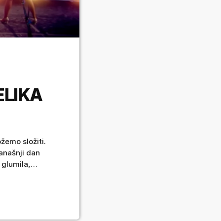
ELIKA
ožemo složiti.
anašnji dan
glumila,
vo bila dio dua