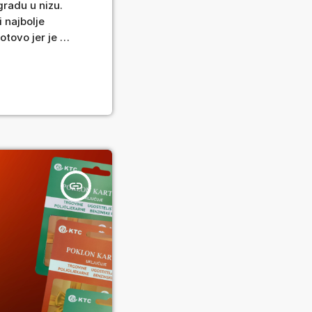
gradu u nizu.
i najbolje
otovo jer je u
 glasa stručni
insert_link