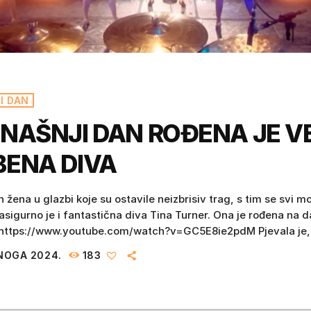
I DAN
NAŠNJI DAN ROĐENA JE V
ENA DIVA
 žena u glazbi koje su ostavile neizbrisiv trag, s tim se svi m
sigurno je i fantastična diva Tina Turner. Ona je rođena na d
 https://www.youtube.com/watch?v=GC5E8ie2pdM Pjevala je, 
, plesala, a nazivali su je i kraljicom Rock 'n' Rolla. Tina je pr
NOGA 2024.
183
, a zatim uplovila u solo vode i to joj je bila najbolja […]