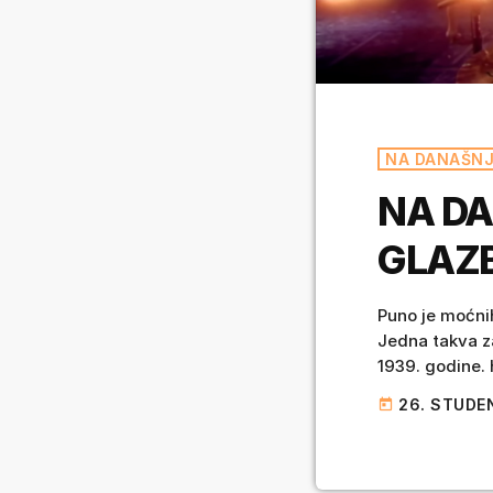
NA DANAŠNJ
NA DA
GLAZB
Puno je moćnih
Jedna takva za
1939. godine.
pisala tekstove
26. STUDE
today
Ike&Tina Turner