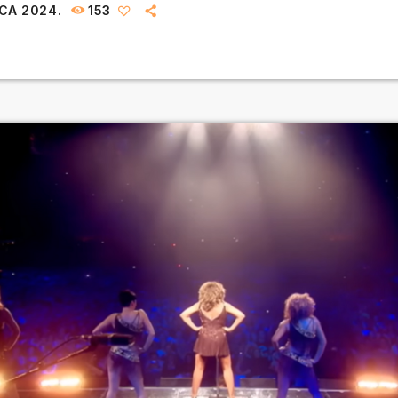
NCA 2024.
153
irate između stranih i domaćih, a na kraju ove […]