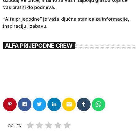
uzbudljive priče, imamo za vas i najbolju glazbu koja će
vas pratiti do podneva.
“Alfa prijepodne” je vaša ključna stanica za informacije,
inspiraciju i zabavu.
ALFA PRIJEPODNE CREW
email
OCIJENI