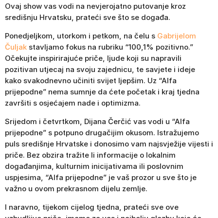
Ovaj show vas vodi na nevjerojatno putovanje kroz
središnju Hrvatsku, prateći sve što se događa.
Ponedjeljkom, utorkom i petkom, na čelu s
Gabrijelom
Čuljak
stavljamo fokus na rubriku “100,1% pozitivno.”
Očekujte inspirirajuće priče, ljude koji su napravili
pozitivan utjecaj na svoju zajednicu, te savjete i ideje
kako svakodnevno učiniti svijet ljepšim. Uz “Alfa
prijepodne” nema sumnje da ćete početak i kraj tjedna
završiti s osjećajem nade i optimizma.
Srijedom i četvrtkom, Dijana Čerčić vas vodi u “Alfa
prijepodne” s potpuno drugačijim okusom. Istražujemo
puls središnje Hrvatske i donosimo vam najsvježije vijesti i
priče. Bez obzira tražite li informacije o lokalnim
događanjima, kulturnim inicijativama ili poslovnim
uspjesima, “Alfa prijepodne” je vaš prozor u sve što je
važno u ovom prekrasnom dijelu zemlje.
I naravno, tijekom cijelog tjedna, prateći sve ove