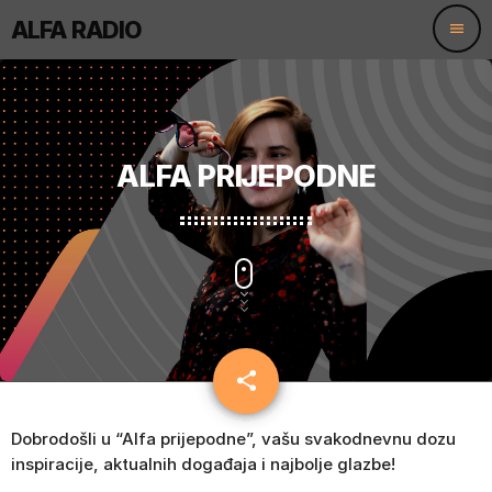
ALFA RADIO
menu
ALFA PRIJEPODNE
share
email
3
Dobrodošli u “Alfa prijepodne”, vašu svakodnevnu dozu
inspiracije, aktualnih događaja i najbolje glazbe!