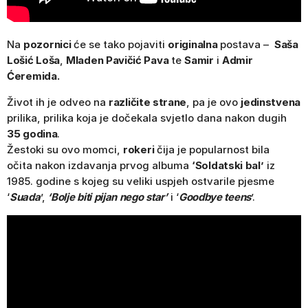
Na
pozornici
će se tako pojaviti
originalna
postava –
Saša
Lošić Loša
,
Mladen Pavičić Pava
te
Samir
i
Admir
Ćeremida.
Život ih je odveo na
različite strane
, pa je ovo
jedinstvena
prilika, prilika koja je dočekala svjetlo dana nakon dugih
35 godina
.
Žestoki su ovo momci,
rokeri
čija je popularnost bila
očita nakon izdavanja prvog albuma
‘Soldatski bal’
iz
1985. godine s kojeg su veliki uspjeh ostvarile pjesme
‘
Suada
’,
‘Bolje biti pijan nego star’
i ‘
Goodbye teens
’.