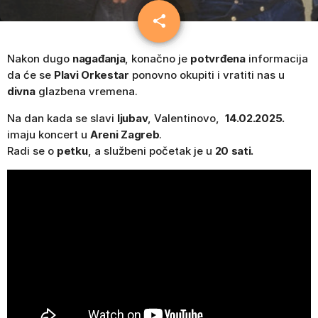
share
email
Nakon dugo
nagađanja
, konačno je
potvrđena
informacija
da će se
Plavi Orkestar
ponovno okupiti i vratiti nas u
divna
glazbena vremena.
Na dan kada se slavi
ljubav
, Valentinovo,
14.02.2025.
imaju koncert u
Areni Zagreb
.
Radi se o
petku
, a službeni početak je u
20 sati.