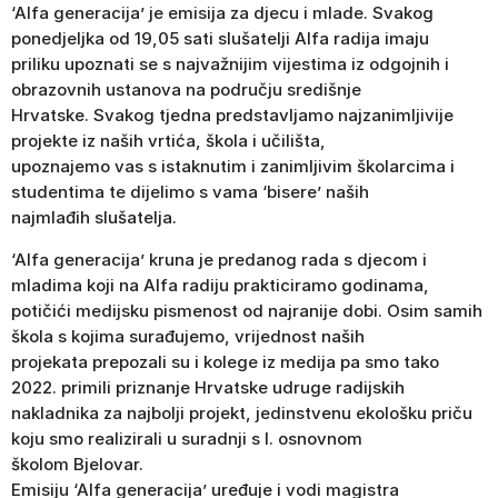
‘Alfa generacija’ je emisija za djecu i mlade. Svakog
ponedjeljka od 19,05 sati slušatelji Alfa radija imaju
priliku upoznati se s najvažnijim vijestima iz odgojnih i
obrazovnih ustanova na području središnje
Hrvatske. Svakog tjedna predstavljamo najzanimljivije
projekte iz naših vrtića, škola i učilišta,
upoznajemo vas s istaknutim i zanimljivim školarcima i
studentima te dijelimo s vama ‘bisere’ naših
najmlađih slušatelja.
‘Alfa generacija’ kruna je predanog rada s djecom i
mladima koji na Alfa radiju prakticiramo godinama,
potičići medijsku pismenost od najranije dobi. Osim samih
škola s kojima surađujemo, vrijednost naših
projekata prepozali su i kolege iz medija pa smo tako
2022. primili priznanje Hrvatske udruge radijskih
nakladnika za najbolji projekt, jedinstvenu ekološku priču
koju smo realizirali u suradnji s I. osnovnom
školom Bjelovar.
Emisiju ‘Alfa generacija’ uređuje i vodi magistra