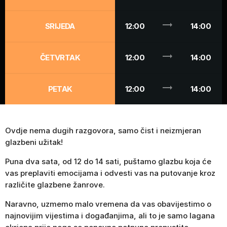
trending_flat
SRIJEDA
12:00
14:00
trending_flat
ČETVRTAK
12:00
14:00
trending_flat
PETAK
12:00
14:00
Ovdje nema dugih razgovora, samo čist i neizmjeran
glazbeni užitak!
Puna dva sata, od 12 do 14 sati, puštamo glazbu koja će
vas preplaviti emocijama i odvesti vas na putovanje kroz
različite glazbene žanrove.
Naravno, uzmemo malo vremena da vas obavijestimo o
najnovijim vijestima i događanjima, ali to je samo lagana