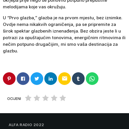
okrjepa prije nego se ponovno potpuno prepustite
melodijama koje vas okružuju.
U “Prvo glazba,” glazba je na prvom mjestu, bez iznimke.
Ovdje nema nikakvih ograničenja, pa se pripremite za
širok spektar glazbenih iznenađenja. Bez obzira jeste li u
potrazi za opuštajućim tonovima, energičnim ritmovima ili
nečim potpuno drugačijim, mi smo vaša destinacija za
glazbu.
email
OCIJENI
ALFA RADIO 2022