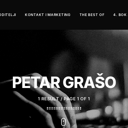
ODITELJI
KONTAKT I MARKETING
THE BEST OF
4. BOK
PETAR GRAŠO
1 RESULT / PAGE 1 OF 1