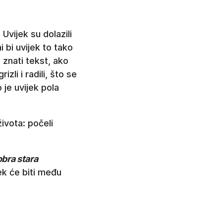
 Uvijek su dolazili
 bi uvijek to tako
 znati tekst, ako
zli i radili, što se
 je uvijek pola
ivota: počeli
bra stara
ek će biti među