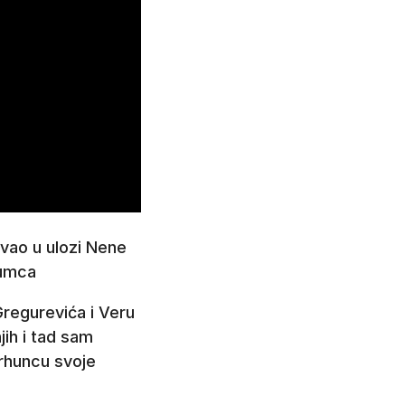
ivao u ulozi Nene
lumca
Gregurevića i Veru
jih i tad sam
vrhuncu svoje