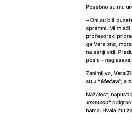
Posebno su mu ure
–
Oni su bili izuze
spremni. Mi mlađi 
profesorski pripre
ga Vera zna, morao 
na seriji vidi. Pre
posla
–
naglašava.
Zanimljivo,
Vera Z
su u “
Mećavi
”, a z
Nažalost, napustio
vremena”
odigrao 
nama. Hvala mu z