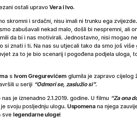
zani ostali upravo
Vera i Ivo
.
tno skromni i srdačni, nisu imali ni trunku ega zvijezde.
smo zabušavali nekad malo, došli bi nespremni, ali oni
mili da bi i nas motivirali. Jednostavno, nisi mogao ne
si znati i ti. Na nas su utjecali tako da smo još više gri
duvjet za to je bio scenarij i pogođena podjela uloga, to
ima
s
Ivom Gregurevićem
glumila je zapravo cijelog ž
avršili u seriji
“Odmori se, zaslužio si”
.
 nas je iznenadno 2.1.2019. godine. U filmu
“Za ona do
je svoju posljednju ulogu.
Uspomena
na njega zauvij
a sve
legendarne uloge
!