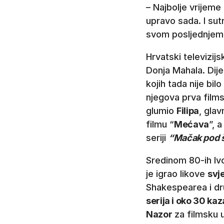
– Najbolje vrijeme 
upravo sada. I sutr
svom posljednjem i
Hrvatski televizijsk
Donja Mahala. Dije
kojih tada nije bil
njegova prva films
glumio
Filipa
, glav
filmu “
Mećava
”, 
seriji
“Mačak pod 
Sredinom 80-ih Iv
je igrao likove
svj
Shakespearea i dr
serija i oko 30 ka
Nazor
za filmsku 