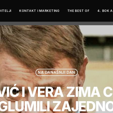
ITELJI
KONTAKT I MARKETING
THE BEST OF
4. BOK 
NA DANAŠNJI DAN
IĆ I VERA ZIMA CI
GLUMILI ZAJEDN