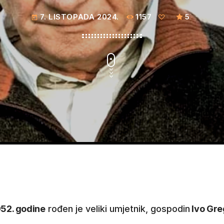
7. LISTOPADA 2024.
1157
5
today
952. godine
rođen je veliki umjetnik, gospodin
Ivo Gre