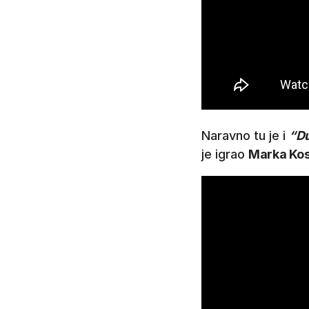
Naravno tu je i
“Du
je igrao
Marka Ko