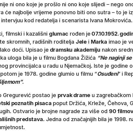
nije ni ono koje je prošlo ni ono koje slijedi – nego 
a će najbolje vrijeme ponovno biti ono sutra – to je iz
ntervjuu kod redatelja i scenarista Ivana Mokrovića.
i, filmski i kazališni
glumac
rođen je
07.10.1952. godi
te skromnih, radišnih roditelja
Jele
i
Marka
imao je v
o lako doći. Upisao je
dramsku akademiju
nakon srednj
ka uloga bila je u filmu Bogdana Žižića
“Ne naginji se
nog provincijalca u radu u Njemačkoj. Iste je godine o
a potom je 1978. godine glumio u filmu “
Osuđeni
” i Re
šljemom”
.
o Gregurević postao je
prvak drame
u zagrebačkom
etski poznatih pisaca
poput Držića, Krleže, Čehova, G
ugih. Ostvario je brojne nagrade za više od
90 filmov
zališnih predstava
. Jedna od značajnijih bila je 1998.
umjetnost.