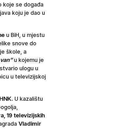
ono koje se događa
java koju je dao u
ne
u BiH, u mjestu
elike snove do
e škole, a
 van”
u kojemu je
stvario ulogu u
picu u televizijskoj
HNK
. U kazalištu
ogolja,
a, 19 televizijskih
 nagrada
Vladimir