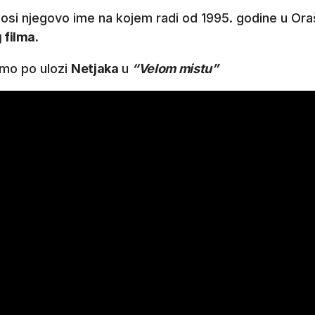
i nosi njegovo ime na kojem radi od 1995. godine u Oraš
 filma.
mo po ulozi
Netjaka
u
“Velom mistu”