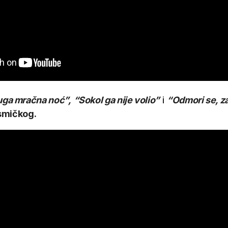
ga mračna noć”,
“Sokol ga nije volio”
i
“Odmori se, za
smičkog.